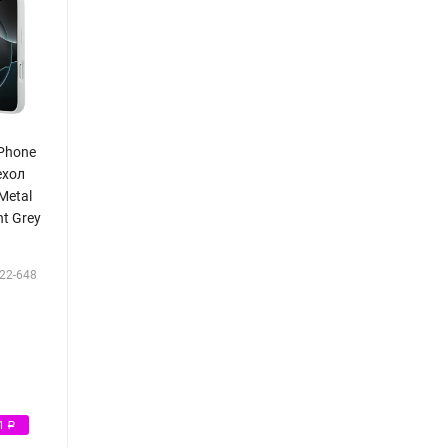
iPhone
ехол
Metal
ht Grey
22-648
Р
51
Р