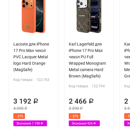
Lacoste для iPhone
Karl Lagerfeld для
Kar
17 Pro Max чехол
iPhone 17 Pro Max
iP
PVC Lacquer Metal
чехол PU Full
чех
logo Hard Orange
Wrapped Monogram
Wr
(MagSafe)
Metal camera Hard
Me
Brown (MagSafe)
Gr
Код товара:
122-763
Код товара:
122-794
Код
3 192
2 466
2
Р
Р
4 390
3 390
3 
Р
Р
- 27%
- 27%
- 
Экономия
1 198
Экономия
924
Э
Р
Р