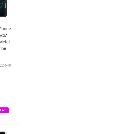
iPhone
ехол
Metal
rine
22-649
Р
51
Р