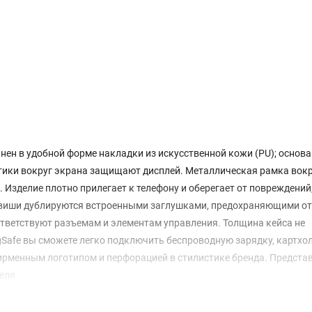
н в удобной форме накладки из искусственной кожи (PU); основа 
ртики вокруг экрана защищают дисплей. Металлическая рамка вок
Изделие плотно прилегает к телефону и оберегает от повреждений
лавиши дублируются встроенными заглушками, предохраняющими от
ответствуют разъемам и элементам управления. Толщина кейса не
gSafe вы сможете легко подключить беспроводную зарядку, картхо
фирменным логотипом и перфорацией в стилистике бренда. Предст
еля.