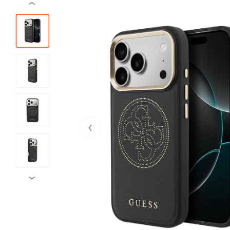
‹
‹
›