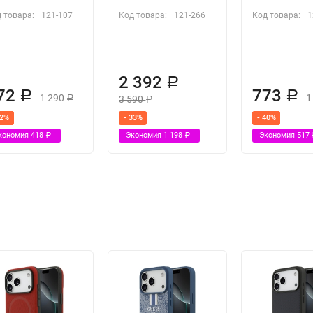
 товара:
121-107
Код товара:
121-266
Код товара:
1
2 392
Р
72
773
Р
Р
1 290
1
3 590
Р
Р
32%
- 33%
- 40%
кономия
418
Экономия
1 198
Экономия
517
Р
Р