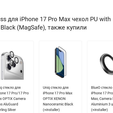
s для iPhone 17 Pro Max чехол PU with
 Black (MagSafe), также купили
q стекло для
Uniq стекло для
BlueO стекло
one 17 Pro/17 Pro
iPhone 17 Pro Max
iPhone 17 Pr
x OPTIX Camera
OPTIX XENON
Max, Camera 
ns AluGuard
Nanoceramic Black
Aluminium 3 
rling Silver
(+installer)
(+installer)