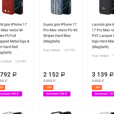
W для iPhone 17
Guess для iPhone 17
Lacoste для 
o Max чехол M-
Pro Max чехол PU 4G
17 Pro Max ч
ies PU Full
Stripes Hard Blue
PVC Lacquer 
pped Metal logo &
(MagSafe)
logo Hard Ma
m Hard Red
(MagSafe)
Код товара:
122-754
agSafe)
Код товара:
1
 товара:
122-563
 792
2 152
3 139
Р
Р
790
3 090
4 490
Р
Р
Р
26%
- 30%
- 30%
кономия
998
Экономия
938
Экономия
1 3
Р
Р