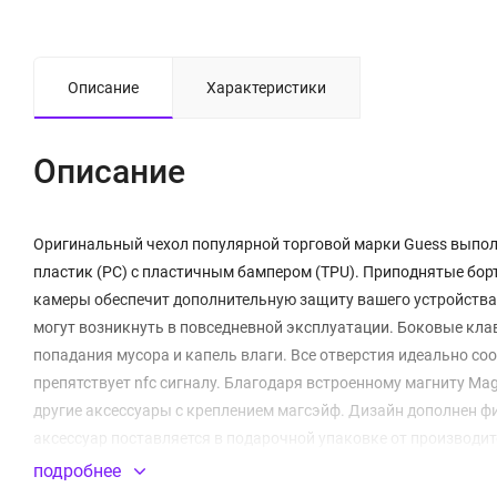
Описание
Характеристики
Описание
Оригинальный чехол популярной торговой марки Guess выполне
пластик (PC) с пластичным бампером (TPU). Приподнятые бо
камеры обеспечит дополнительную защиту вашего устройства. 
могут возникнуть в повседневной эксплуатации. Боковые к
попадания мусора и капель влаги. Все отверстия идеально со
препятствует nfc сигналу. Благодаря встроенному магниту Ma
другие аксессуары с креплением магсэйф. Дизайн дополнен 
аксессуар поставляется в подарочной упаковке от производит
подробнее
Встроенный магнитный модуль MagSafe