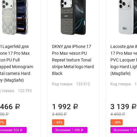
l Lagerfeld для
DKNY для iPhone 17
Lacoste для 
hone 17 Pro Max
Pro Max чехол PU
17 Pro Max ч
ол PU Full
Repeat texture Tonal
PVC Lacquer 
apped Monogram
stripe Metal logo Hard
logo Hard Lig
tal camera Hard
Black
(MagSafe)
ey (MagSafe)
Код товара:
122-512
Код товара:
1
 товара:
122-795
 466
1 992
3 139
Р
Р
390
3 490
4 490
Р
Р
Р
27%
- 42%
- 30%
кономия
924
Экономия
1 498
Экономия
1 3
Р
Р