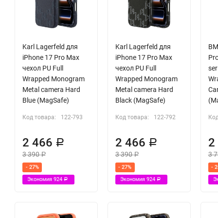
Karl Lagerfeld для
Karl Lagerfeld для
BM
iPhone 17 Pro Max
iPhone 17 Pro Max
Pr
чехол PU Full
чехол PU Full
ser
Wrapped Monogram
Wrapped Monogram
Wra
Metal camera Hard
Metal camera Hard
Ca
Blue (MagSafe)
Black (MagSafe)
(M
Код товара:
122-793
Код товара:
122-792
Код
2 466
2 466
2
Р
Р
3 390
3 390
3 
Р
Р
- 27%
- 27%
- 
Экономия
924
Экономия
924
Э
Р
Р