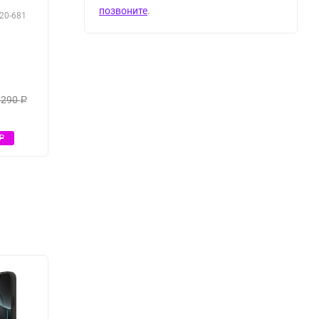
позвоните
.
20-681
 290
Р
Р