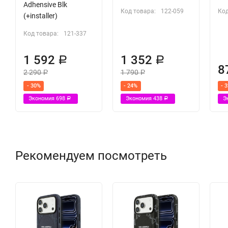
Adhensive Blk
Код товара:
122-059
Код
(+installer)
Код товара:
121-337
1 592
1 352
Р
Р
8
2 290
1 790
Р
Р
- 30%
- 24%
- 
Экономия
698
Экономия
438
Э
Р
Р
Рекомендуем посмотреть