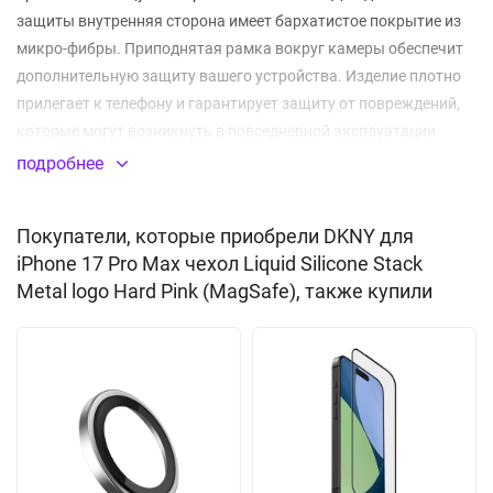
защиты внутренняя сторона имеет бархатистое покрытие из
микро-фибры. Приподнятая рамка вокруг камеры обеспечит
дополнительную защиту вашего устройства. Изделие плотно
прилегает к телефону и гарантирует защиту от повреждений,
которые могут возникнуть в повседневной эксплуатации.
Боковые клавиши дублируются встроенными заглушками,
подробнее
предохраняющими от попадания загрязнений, частиц пыли и
капель влаги. Все отверстия идеально соответствуют
Покупатели, которые приобрели DKNY для
разъемам и элементам управления. Толщина кейса не
iPhone 17 Pro Max чехол Liquid Silicone Stack
препятствует nfc сигналу. Благодаря встроенному магниту
Metal logo Hard Pink (MagSafe), также купили
MagSafe вы сможете легко подключить беспроводную
зарядку, картхолдер и другие аксессуары с креплением
магсэйф. Дополняет дизайн металлический логотип бренда.
Аксессуар поставляется в фирменной подарочной упаковке.
Не скользит в руках
Встроенный магнитный модуль MagSafe