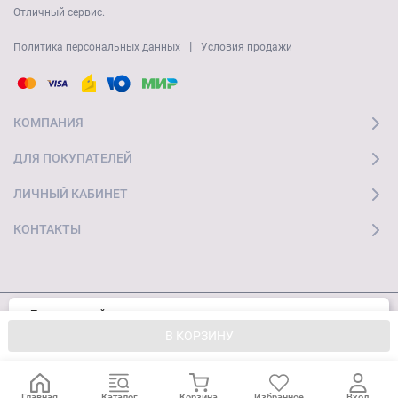
Отличный сервис.
|
Политика персональных данных
Условия продажи
КОМПАНИЯ
ДЛЯ ПОКУПАТЕЛЕЙ
ЛИЧНЫЙ КАБИНЕТ
КОНТАКТЫ
Пользуясь сайтом, вы соглашаетесь с
Хорошо
© 2026 "Ай Мобайл Стор" Все права защищены
использованием cookies и
Политикой
В КОРЗИНУ
конфиденциальности.
Главная
Каталог
Корзина
Избранное
Вход