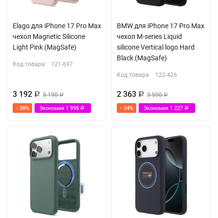
Elago для iPhone 17 Pro Max
BMW для iPhone 17 Pro Max
чехол Magnetic Silicone
чехол M-series Liquid
Light Pink (MagSafe)
silicone Vertical logo Hard
Black (MagSafe)
Код товара:
121-697
Код товара:
122-426
3 192
2 363
Р
5 190
Р
3 590
Р
Р
- 38%
Экономия
1 998
- 34%
Экономия
1 227
Р
Р