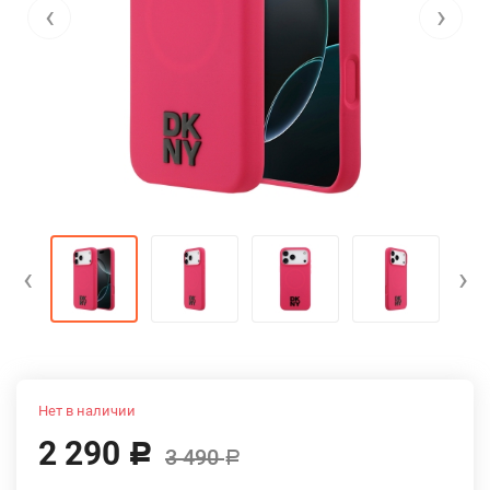
‹
›
‹
›
Нет в наличии
2 290
Р
3 490
Р