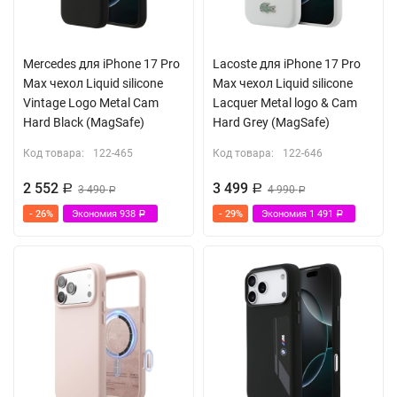
Mercedes для iPhone 17 Pro
Lacoste для iPhone 17 Pro
Max чехол Liquid silicone
Max чехол Liquid silicone
Vintage Logo Metal Cam
Lacquer Metal logo & Cam
Hard Black (MagSafe)
Hard Grey (MagSafe)
Код товара:
122-465
Код товара:
122-646
2 552
3 499
Р
3 490
Р
4 990
Р
Р
- 26%
Экономия
938
- 29%
Экономия
1 491
Р
Р