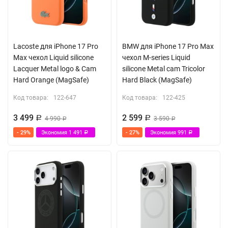
Lacoste для iPhone 17 Pro
BMW для iPhone 17 Pro Max
Max чехол Liquid silicone
чехол M-series Liquid
Lacquer Metal logo & Cam
silicone Metal cam Tricolor
Hard Orange (MagSafe)
Hard Black (MagSafe)
Код товара:
122-647
Код товара:
122-425
3 499
2 599
Р
4 990
Р
3 590
Р
Р
- 29%
Экономия
1 491
- 27%
Экономия
991
Р
Р