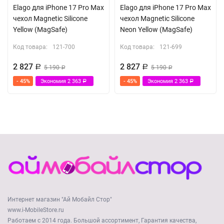
Elago для iPhone 17 Pro Max
Elago для iPhone 17 Pro Max
чехол Magnetic Silicone
чехол Magnetic Silicone
Yellow (MagSafe)
Neon Yellow (MagSafe)
Код товара:
121-700
Код товара:
121-699
2 827
2 827
Р
5 190
Р
5 190
Р
Р
- 45%
Экономия
2 363
- 45%
Экономия
2 363
Р
Р
Интернет магазин "Ай Мобайл Стор"
www.i-MobileStore.ru
Работаем с 2014 года. Большой ассортимент, Гарантия качества,