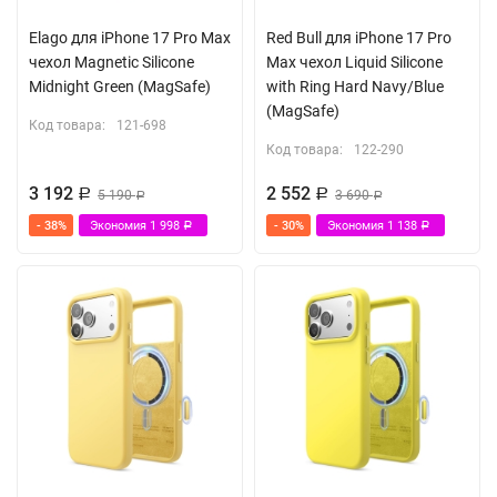
Elago для iPhone 17 Pro Max
Red Bull для iPhone 17 Pro
чехол Magnetic Silicone
Max чехол Liquid Silicone
Midnight Green (MagSafe)
with Ring Hard Navy/Blue
(MagSafe)
Код товара:
121-698
Код товара:
122-290
3 192
2 552
Р
5 190
Р
3 690
Р
Р
- 38%
Экономия
1 998
- 30%
Экономия
1 138
Р
Р