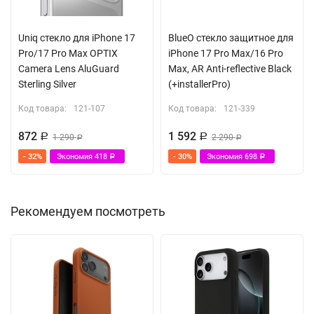
Uniq стекло для iPhone 17
BlueO стекло защитное для
Pro/17 Pro Max OPTIX
iPhone 17 Pro Max/16 Pro
Camera Lens AluGuard
Max, AR Anti-reflective Black
Sterling Silver
(+installerPro)
Код товара:
121-107
Код товара:
121-339
872
1 592
Р
1 290
Р
2 290
Р
Р
- 32%
Экономия
418
- 30%
Экономия
698
Р
Р
Рекомендуем посмотреть