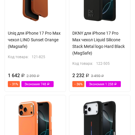
Uniq для iPhone 17 Pro Max
DKNY для iPhone 17 Pro
чехол LINO Sunset Orange
Max чехол Liquid Silicone
(Magsafe)
Stack Metal logo Hard Black
(MagSafe)
Код товара:
121-825
Код товара:
122-505
1 642
2 232
Р
2 390
Р
3 490
Р
Р
- 31%
Экономия
748
- 36%
Экономия
1 258
Р
Р