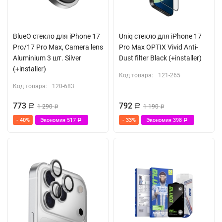
BlueO стекло для iPhone 17
Uniq стекло для iPhone 17
Pro/17 Pro Max, Camera lens
Pro Max OPTIX Vivid Anti-
Aluminium 3 шт. Silver
Dust filter Black (+installer)
(+installer)
Код товара:
121-265
Код товара:
120-683
773
792
Р
1 290
Р
1 190
Р
Р
- 40%
Экономия
517
- 33%
Экономия
398
Р
Р