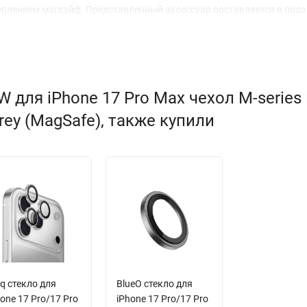
реплением магсэйф. Представленный аксессуар поставляется в под
для iPhone 17 Pro Max чехол M-series
rey (MagSafe), также купили
q стекло для
BlueO стекло для
one 17 Pro/17 Pro
iPhone 17 Pro/17 Pro