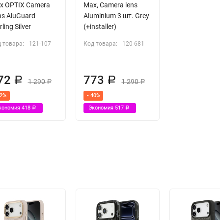
x OPTIX Camera
Max, Camera lens
ns AluGuard
Aluminium 3 шт. Grey
rling Silver
(+installer)
 товара:
121-107
Код товара:
120-681
72
773
Р
Р
1 290
1 290
Р
Р
32%
- 40%
кономия
418
Экономия
517
Р
Р