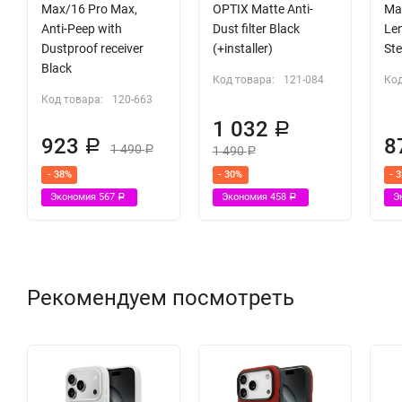
Max/16 Pro Max,
OPTIX Matte Anti-
Ma
Anti-Peep with
Dust filter Black
Le
Dustproof receiver
(+installer)
Ste
Black
Код товара:
121-084
Код
Код товара:
120-663
1 032
Р
923
8
Р
1 490
1 490
Р
Р
- 38%
- 30%
- 
Экономия
567
Экономия
458
Э
Р
Р
Рекомендуем посмотреть