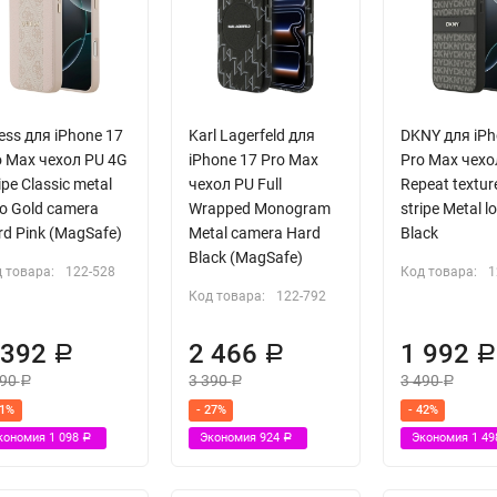
ess для iPhone 17
Karl Lagerfeld для
DKNY для iPh
o Max чехол PU 4G
iPhone 17 Pro Max
Pro Max чехо
ipe Classic metal
чехол PU Full
Repeat textur
go Gold camera
Wrapped Monogram
stripe Metal 
rd Pink (MagSafe)
Metal camera Hard
Black
Black (MagSafe)
 товара:
122-528
Код товара:
1
Код товара:
122-792
 392
2 466
1 992
Р
Р
490
3 390
3 490
Р
Р
Р
31%
- 27%
- 42%
кономия
1 098
Экономия
924
Экономия
1 4
Р
Р