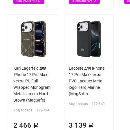
Экономия
938
Экономия
924
Э
Р
Р
Karl Lagerfeld для
Lacoste для iPhone
iPhone 17 Pro Max
17 Pro Max чехол
чехол PU Full
PVC Lacquer Metal
Wrapped Monogram
logo Hard Marine
Metal camera Hard
(MagSafe)
Brown (MagSafe)
Код товара:
122-649
Код товара:
122-794
2 466
3 139
Р
Р