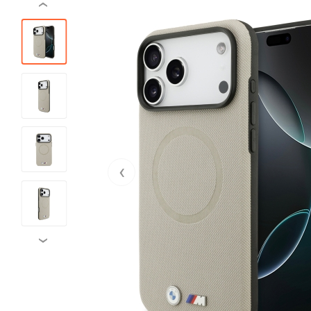
‹
‹
›