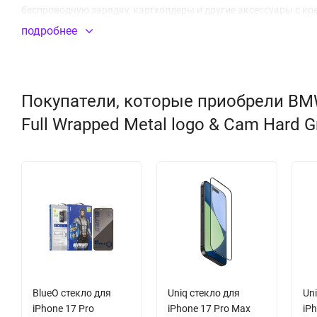
беспроводную зарядку, картхолдеры и другие аксессуары с к
упаковке от производителя CG Mobile.
подробнее
Встроенный магнитный модуль MagSafe
Покупатели, которые приобрели BMW 
Full Wrapped Metal logo & Cam Hard G
BlueO стекло для
Uniq стекло для
Uni
iPhone 17 Pro
iPhone 17 Pro Max
iPh