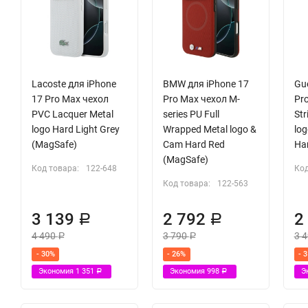
Lacoste для iPhone
BMW для iPhone 17
Gu
17 Pro Max чехол
Pro Max чехол M-
Pr
PVC Lacquer Metal
series PU Full
Str
logo Hard Light Grey
Wrapped Metal logo &
lo
(MagSafe)
Cam Hard Red
Ha
(MagSafe)
Код товара:
122-648
Код
Код товара:
122-563
3 139
2 792
2
Р
Р
4 490
3 790
3 
Р
Р
- 30%
- 26%
- 
Экономия
1 351
Экономия
998
Э
Р
Р