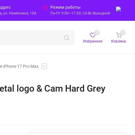
адрес
Режим работы
, ул. Намёткина, 10А
Пн-Пт 9:00—17:00; Сб-Вс Выходной
0
0
Избранное
Корзина
я iPhone 17 Pro Max
tal logo & Cam Hard Grey