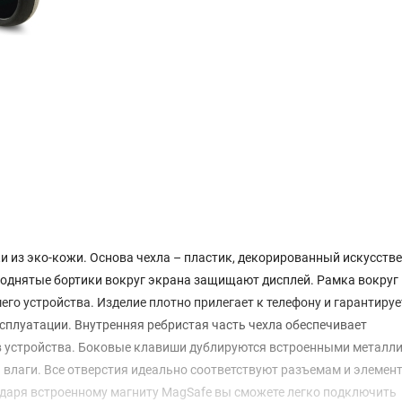
 из эко-кожи. Основа чехла – пластик, декорированный искусств
однятые бортики вокруг экрана защищают дисплей. Рамка вокруг
го устройства. Изделие плотно прилегает к телефону и гарантиру
сплуатации. Внутренняя ребристая часть чехла обеспечивает
 устройства. Боковые клавиши дублируются встроенными металл
влаги. Все отверстия идеально соответствуют разъемам и элемен
годаря встроенному магниту MagSafe вы сможете легко подключить