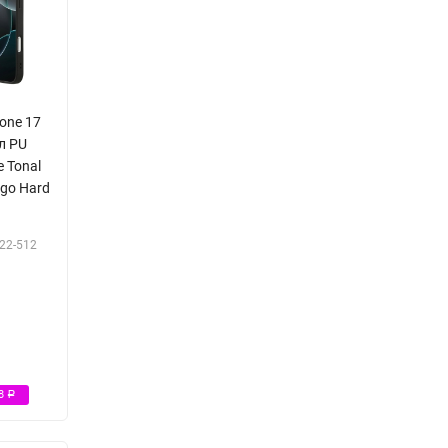
one 17
л PU
e Tonal
logo Hard
22-512
Р
98
Р