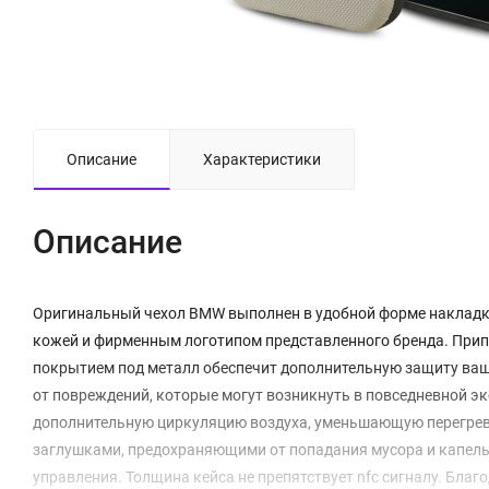
Описание
Характеристики
Описание
Оригинальный чехол BMW выполнен в удобной форме накладки
кожей и фирменным логотипом представленного бренда. Прип
покрытием под металл обеспечит дополнительную защиту ваше
от повреждений, которые могут возникнуть в повседневной эк
дополнительную циркуляцию воздуха, уменьшающую перегрев
заглушками, предохраняющими от попадания мусора и капель 
управления. Толщина кейса не препятствует nfc сигналу. Бла