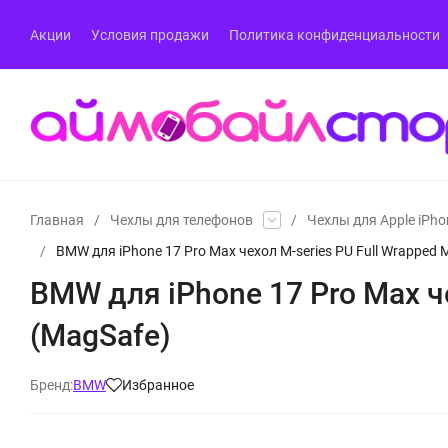
Акции
Условия продажи
Политика конфиденциальности
Главная
/
Чехлы для телефонов
/
Чехлы для Apple iPho
/
BMW для iPhone 17 Pro Max чехол M-series PU Full Wrapped M
BMW для iPhone 17 Pro Max че
(MagSafe)
Бренд:
BMW
Избранное