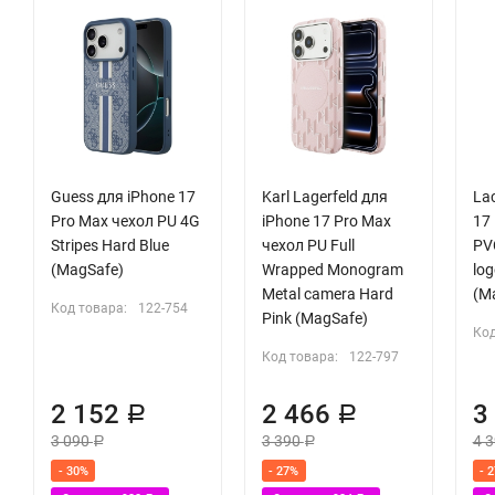
Guess для iPhone 17
Karl Lagerfeld для
La
Pro Max чехол PU 4G
iPhone 17 Pro Max
17
Stripes Hard Blue
чехол PU Full
PV
(MagSafe)
Wrapped Monogram
lo
Metal camera Hard
(M
Код товара:
122-754
Pink (MagSafe)
Код
Код товара:
122-797
2 152
2 466
3
Р
Р
3 090
3 390
4 
Р
Р
- 30%
- 27%
- 