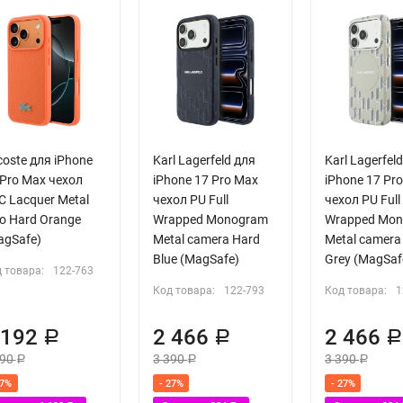
coste для iPhone
Karl Lagerfeld для
Karl Lagerfel
 Pro Max чехол
iPhone 17 Pro Max
iPhone 17 Pr
C Lacquer Metal
чехол PU Full
чехол PU Full
go Hard Orange
Wrapped Monogram
Wrapped Mo
agSafe)
Metal camera Hard
Metal camera
Blue (MagSafe)
Grey (MagSaf
 товара:
122-763
Код товара:
122-793
Код товара:
1
 192
2 466
2 466
Р
Р
390
3 390
3 390
Р
Р
Р
27%
- 27%
- 27%