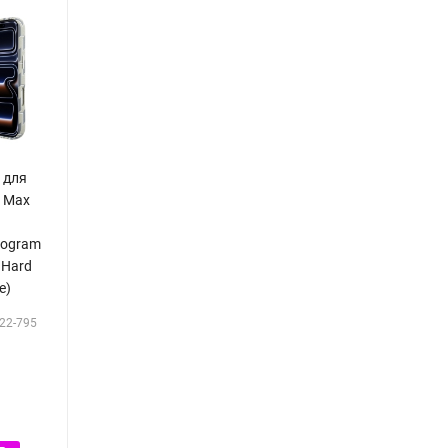
d для
o Max
nogram
 Hard
e)
22-795
Р