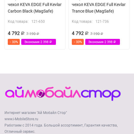
чехол KEVA EDGE Full Kevlar
чехол KEVA EDGE Full Kevlar
Carbon Black (MagSafe)
Trance Blue (MagSafe)
Код товара:
121-650
Код товара:
121-736
4 792
4 792
Р
7 190
Р
7 190
Р
Р
- 33%
Экономия
2 398
- 33%
Экономия
2 398
Р
Р
Интернет магазин "Ай Мобайл Стор"
www.i-MobileStore.ru
Работаем с 2014 года. Большой ассортимент, Гарантия качества,
Отличный сервис.