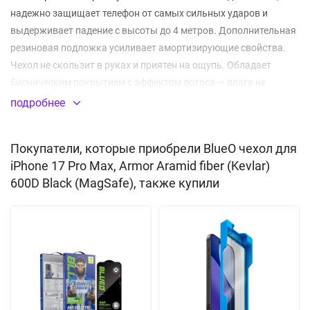
надежно защищает телефон от самых сильных ударов и
выдерживает падение с высоты до 4 метров. Дополнительная
резиновая подложка усиливает амортизирующие свойства.
Чехол не скользит в руках и приятен на ощупь. Обладает
бионическим покрытием с эффектом лотоса — влага не
задерживается на его поверхности, обеспечивая устойчивость
подробнее
к загрязнениям и отпечаткам пальцев. Аксессуар плотно
прилегает к смартфону и гарантирует защиту от повреждений,
Покупатели, которые приобрели BlueO чехол для
которые могут возникнуть при повседневном использовании.
iPhone 17 Pro Max, Armor Aramid fiber (Kevlar)
Приподнятые алюминиевые бортики вокруг камеры
600D Black (MagSafe), также купили
оберегают объектив от механических дефектов, а
выступающая рамка над поверхностью экрана
предотвращает повреждения смартфона при его падении на
экран. Для разъемов и элементов управления предусмотрены
аккуратные, идеально соответствующие прорези. Кейс легко
очищается от загрязнений, не препятствует сигналам NFC.
Благодаря встроенному магниту MagSafe вы сможете легко
подключить беспроводную зарядку, картхолдеры и другие