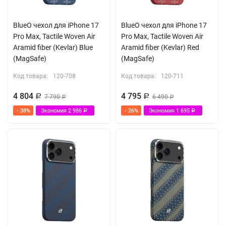
BlueO чехол для iPhone 17
BlueO чехол для iPhone 17
Pro Max, Tactile Woven Air
Pro Max, Tactile Woven Air
Aramid fiber (Kevlar) Blue
Aramid fiber (Kevlar) Red
(MagSafe)
(MagSafe)
Код товара:
120-708
Код товара:
120-711
4 804
4 795
Р
7 790
Р
6 490
Р
Р
- 38%
Экономия
2 986
- 26%
Экономия
1 695
Р
Р