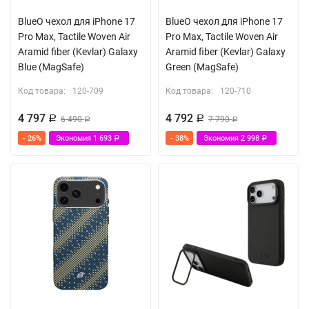
BlueO чехол для iPhone 17
BlueO чехол для iPhone 17
Pro Max, Tactile Woven Air
Pro Max, Tactile Woven Air
Aramid fiber (Kevlar) Galaxy
Aramid fiber (Kevlar) Galaxy
Blue (MagSafe)
Green (MagSafe)
Код товара:
120-709
Код товара:
120-710
4 797
4 792
Р
6 490
Р
7 790
Р
Р
- 26%
Экономия
1 693
- 38%
Экономия
2 998
Р
Р