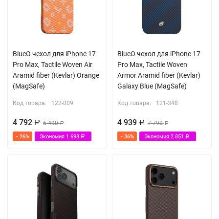
BlueO чехол для iPhone 17
BlueO чехол для iPhone 17
Pro Max, Tactile Woven Air
Pro Max, Tactile Woven
Aramid fiber (Kevlar) Orange
Armor Aramid fiber (Kevlar)
(MagSafe)
Galaxy Blue (MagSafe)
Код товара:
122-009
Код товара:
121-348
4 792
4 939
Р
6 490
Р
7 790
Р
Р
- 26%
Экономия
1 698
- 36%
Экономия
2 851
Р
Р