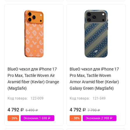
BlueO чехол для iPhone 17
BlueO чехол для iPhone 17
Pro Max, Tactile Woven Air
Pro Max, Tactile Woven
Aramid fiber (Kevlar) Orange
Armor Aramid fiber (Kevlar)
(MagSafe)
Galaxy Green (MagSafe)
Код товара:
122-009
Код товара:
121-349
4 792
4 792
Р
6 490
Р
7 790
Р
Р
- 26%
Экономия
1 698
- 38%
Экономия
2 998
Р
Р