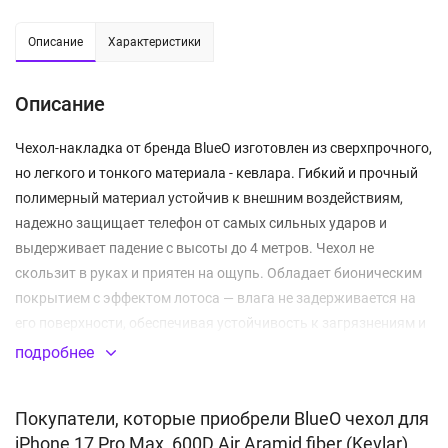
Описание
Характеристики
Описание
Чехол-накладка от бренда BlueO изготовлен из сверхпрочного,
но легкого и тонкого материала - кевлара. Гибкий и прочный
полимерный материал устойчив к внешним воздействиям,
надежно защищает телефон от самых сильных ударов и
выдерживает падение с высоты до 4 метров. Чехол не
скользит в руках и приятен на ощупь. Обладает бионическим
покрытием с эффектом лотоса — влага не задерживается на
его поверхности, обеспечивая устойчивость к загрязнениям и
отпечаткам пальцев. Аксессуар плотно прилегает к смартфону
подробнее
и гарантирует защиту от повреждений, которые могут
возникнуть при повседневном использовании. Чехол оснащён
Покупатели, которые приобрели BlueO чехол для
специальными технологическими зазорами для лёгкой и
iPhone 17 Pro Max, 600D Air Aramid fiber (Kevlar)