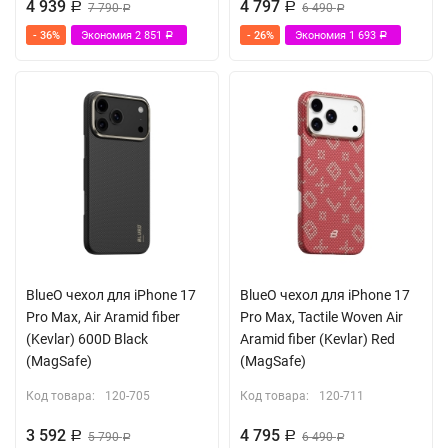
4 939
4 797
Р
7 790
Р
6 490
Р
Р
- 36%
Экономия
2 851
- 26%
Экономия
1 693
Р
Р
BlueO чехол для iPhone 17
BlueO чехол для iPhone 17
Pro Max, Air Aramid fiber
Pro Max, Tactile Woven Air
(Kevlar) 600D Black
Aramid fiber (Kevlar) Red
(MagSafe)
(MagSafe)
Код товара:
120-705
Код товара:
120-711
3 592
4 795
Р
5 790
Р
6 490
Р
Р