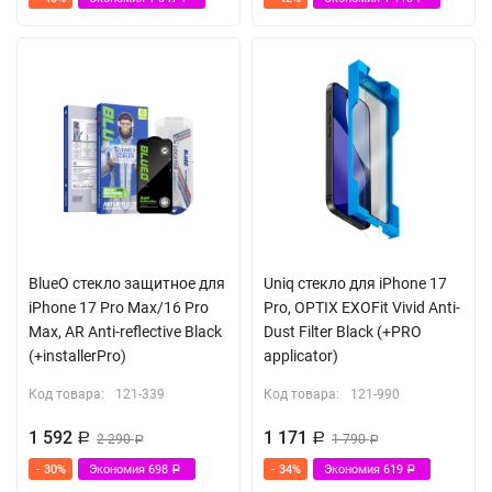
Бионическое покрытие с эффектом лотоса
Алюминиевые бортики вокруг камеры
Встроенный магнитный модуль MagSafe
BlueO стекло защитное для
Uniq стекло для iPhone 17
iPhone 17 Pro Max/16 Pro
Pro, OPTIX EXOFit Vivid Anti-
Max, AR Anti-reflective Black
Dust Filter Black (+PRO
(+installerPro)
applicator)
Код товара:
121-339
Код товара:
121-990
1 592
1 171
Р
2 290
Р
1 790
Р
Р
- 30%
Экономия
698
- 34%
Экономия
619
Р
Р