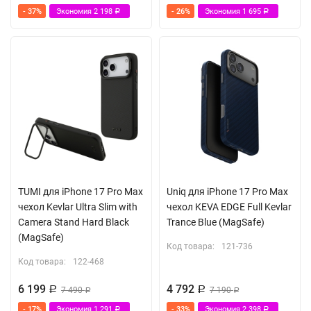
- 37%
Экономия
2 198
- 26%
Экономия
1 695
Р
Р
TUMI для iPhone 17 Pro Max
Uniq для iPhone 17 Pro Max
чехол Kevlar Ultra Slim with
чехол KEVA EDGE Full Kevlar
Camera Stand Hard Black
Trance Blue (MagSafe)
(MagSafe)
Код товара:
121-736
Код товара:
122-468
6 199
4 792
Р
7 490
Р
7 190
Р
Р
- 17%
Экономия
1 291
- 33%
Экономия
2 398
Р
Р