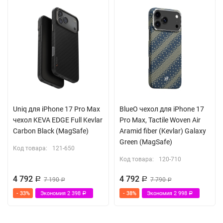
Uniq для iPhone 17 Pro Max
BlueO чехол для iPhone 17
чехол KEVA EDGE Full Kevlar
Pro Max, Tactile Woven Air
Carbon Black (MagSafe)
Aramid fiber (Kevlar) Galaxy
Green (MagSafe)
Код товара:
121-650
Код товара:
120-710
4 792
4 792
Р
7 190
Р
7 790
Р
Р
- 33%
Экономия
2 398
- 38%
Экономия
2 998
Р
Р