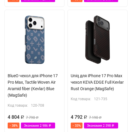
BlueO чехол для iPhone 17
Uniq для iPhone 17 Pro Max
Pro Max, Tactile Woven Air
чехол KEVA EDGE Full Kevlar
Aramid fiber (Kevlar) Blue
Rust Orange (MagSafe)
(MagSafe)
Код товара:
121-735
Код товара:
120-708
4 804
4 792
Р
7 790
Р
7 190
Р
Р
- 38%
Экономия
2 986
- 33%
Экономия
2 398
Р
Р